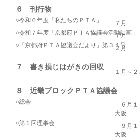
６ 刊行物
○令和６年度「私たちのＰＴＡ」
７月
○令和７年度「京都府ＰＴＡ協議会活動計画」
７月
○「京都府ＰＴＡ協議会だより」第３４号
２月
７ 書き損じはがきの回収
１月～２
８ 近畿ブロックＰＴＡ協議会
○総会
６月１
大阪
○第１回理事会
９月１
大阪