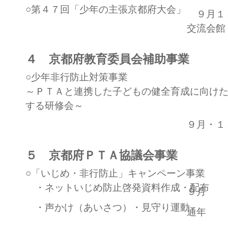
○第４７回「少年の主張京都府大会」
９月１
交流会館
４ 京都府教育委員会補助事業
○少年非行防止対策事業
～ＰＴＡと連携した子どもの健全育成に向け
する研修会～
９月・１
５ 京都府ＰＴＡ協議会事業
○「いじめ・非行防止」キャンペーン事業
・ネットいじめ防止啓発資料作成・配布
９月
・声かけ（あいさつ）・見守り運動
通年