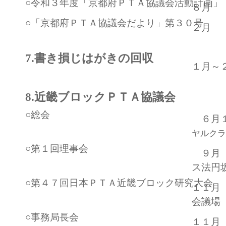
○令和３年度「京都府ＰＴＡ協議会活動計画」
８月
○「京都府ＰＴＡ協議会だより」第３０号
２月
7.書き損じはがきの回収
１月～
8.近畿ブロックＰＴＡ協議会
○総会
６月１
ヤルクラ
○第１回理事会
９月 
ス法円
○第４７回日本ＰＴＡ近畿ブロック研究大会
１１月
会議場
○事務局長会
１１