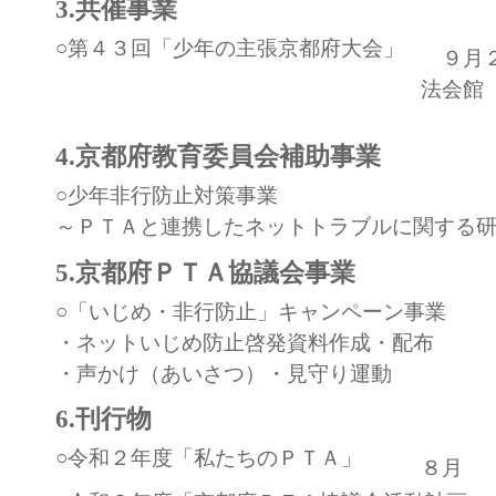
3.共催事業
○第４３回「少年の主張京都府大会」
９月２
法会館
4.京都府教育委員会補助事業
○少年非行防止対策事業
～ＰＴＡと連携したネットトラブルに関する
5.京都府ＰＴＡ協議会事業
○「いじめ・非行防止」キャンペーン事業
・ネットいじめ防止啓発資料作成・配布
・声かけ（あいさつ）・見守り運動
6.刊行物
○令和２年度「私たちのＰＴＡ」
８月