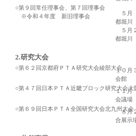
○第９回常任理事会、第７回理事会
５月 
※令和４年度 新旧理事会
都堀川
５月２
都堀川
2.研究大会
○第６２回京都府ＰＴＡ研究大会綾部大会
１０月
会館
○第４７回日本ＰＴＡ近畿ブロック研究大会大
１１月
会議場
○第６９回日本ＰＴＡ全国研究大会北九州大会
８月２
合展示