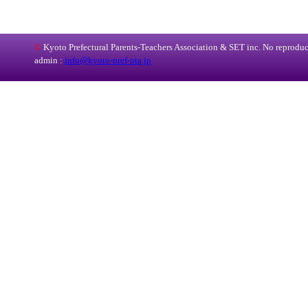
©
Kyoto Prefectural Parents-Teachers Association & SET inc. No reproduct
admin :
info@kyoto-pref-pta.jp