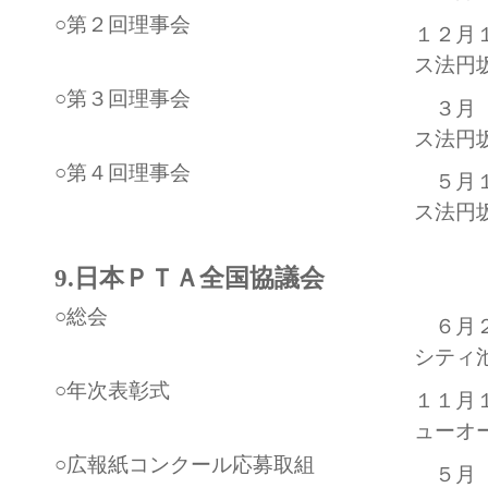
○第２回理事会
１２月
ス法円
○第３回理事会
３月 
ス法円
○第４回理事会
５月１
ス法円
9.日本ＰＴＡ全国協議会
○総会
６月２
シティ
○年次表彰式
１１月
ューオ
○広報紙コンクール応募取組
５月