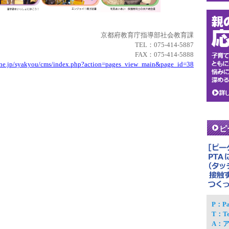
京都府教育庁指導部社会教育課
TEL：075-414-5887
FAX：075-414-5888
.ne.jp/syakyou/cms/index.php?action=pages_view_main&page_id=38
ピ
P：P
T：T
A：ア