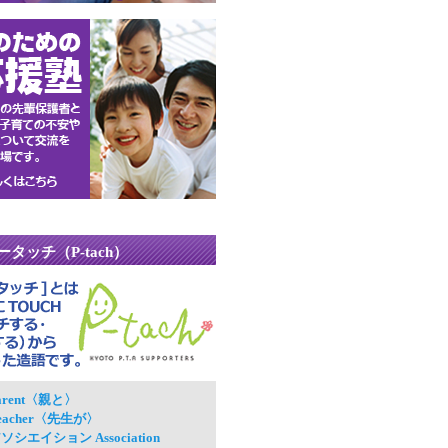
ータッチ（P-tach）
arent〈親と〉
eacher〈先生が〉
ソシエイション Association