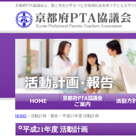
京都府PTA協議会は、親と先生が手をつなぎ地域社会全体で子どもを守り
HOME
> 活動計画・報告 > 平成21年度 活動計画
平成21年度 活動計画