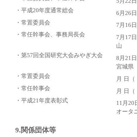
5月22
・平成20年度通常総会
6月26
・常置委員会
7月16
・常任幹事会、事務局長会
7月1
山
・第57回全国研究大会みやぎ大会
8月2
宮城県
・常置委員会
月 日（
・常任幹事会
月 日（
・平成21年度表彰式
11月2
オータ
9.関係団体等