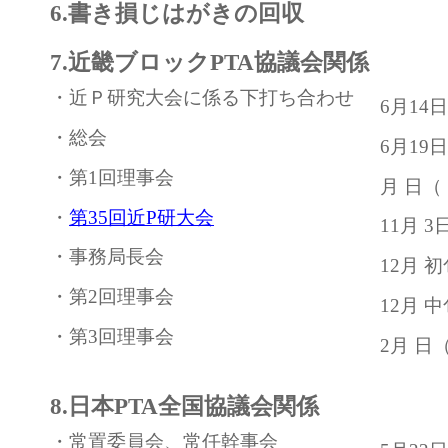
6.書き損じはがきの回収
7.近畿ブロックPTA協議会関係
・近Ｐ研究大会に係る下打ち合わせ
6月14
・総会
6月19
・第1回理事会
月 日（
・
第35回近P研大会
11月 
・事務局長会
12月 初
・第2回理事会
12月 
・第3回理事会
2月 日
8.日本PTA全国協議会関係
・常置委員会、常任幹事会