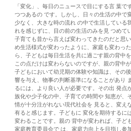
「変化」、毎日のニュースで目にする言 葉で
つつあるの です。しかし、日々の生活の中で
少なく、大きな時の流れ の中で生活している
れを感じずに、目の前の生活のみを見 つめて
子育ても昔から言えば変わってきたのだと思い
め生活様式が変わったように、家庭も変わった
ら、子どもは毎日生活を共に過ごす親の背中を
この点だけは変わらないのですが、親の背中が
子どもにおいて幼児期の体験や知識は、その後
響を与え、物事の判断基準になることがあり 
るには、より良い人が必要です。その出 発点
族化や少子化の中、子育ての時間や 知恵が、
情が十分注がれない現代社会を 見ると、変え
有ると感じます。子どもに 変化を期待するに
変わることです。親の 背中が変われば、子ど
家庭教育委員会で は、家庭力向上を目指し参