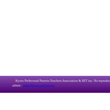
©
Kyoto Prefectural Parents-Teachers Association & SET inc. No reproduct
admin :
info@kyoto-pref-pta.jp