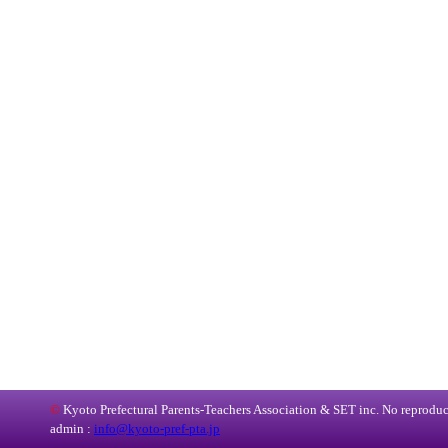
©
Kyoto Prefectural Parents-Teachers Association & SET inc. No reproduct
admin :
info@kyoto-pref-pta.jp