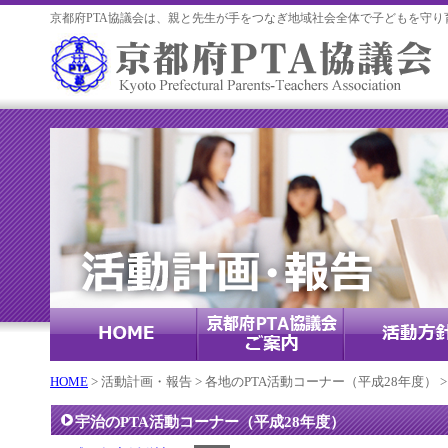
京都府PTA協議会は、親と先生が手をつなぎ地域社会全体で子どもを守り
HOME
> 活動計画・報告 > 各地のPTA活動コーナー（平成28年度） >
宇治のPTA活動コーナー（平成28年度）