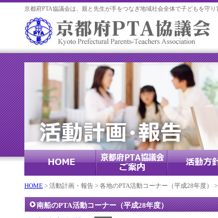
京都府PTA協議会は、親と先生が手をつなぎ地域社会全体で子どもを守り
HOME
> 活動計画・報告 > 各地のPTA活動コーナー（平成28年度） >
南船のPTA活動コーナー（平成28年度）