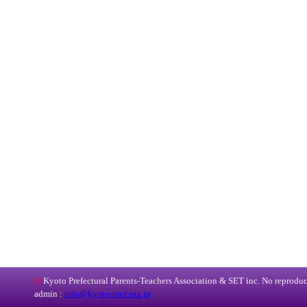
©
Kyoto Prefectural Parents-Teachers Association & SET inc. No reproduct
admin :
info@kyoto-pref-pta.jp